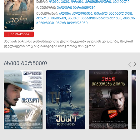
ჟანრი:
დეტექტივი
,
დრამა
,
კრიმინალური
,
სერიალი
რეჟისორი:
ვალერი იბრაგიმოვი
მსახიობები:
ალენა კოლომინა
,
მიხაილ შამიგულოვი
,
ანდრეი ისაენკო
,
პაველ იუჟაკოვი-ხარლანჩუკი
,
ანტონ
ბატირევი
,
იგორ გოლოვინი ...
პრობლემა
ძალიან ნიჭიერი გამომძიებელი ქალი საკუთარ ფესვებს უბუნდება, მაგრამ
ყველაფერი არც ისე მარტივია როგორიც მას ეგონა ...
ასევე გირჩევთ