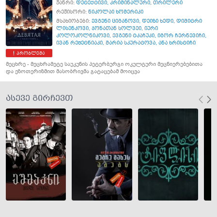
ჟანრი:
დეტექტივი
,
კრიმინალური
,
თრილერი
რეჟისორი:
ნიკოლაი ხომერიკი
მსახიობები:
ევგენი ციგანოვი
,
დეიზი ხედი
,
დიმიტრი
ლისენკოვი
,
ჯონათან სოლვეი
,
იური
კოლოკოლნიკოვი
,
ევგენი ტკაჩუკი
,
იგორ ჩერნევიჩი
,
ივან რეშეტნიაკი
,
მარია სკურატოვა
,
ანა ხრისტიჩი
პრობლემა
მეცხრე - მეცხრამეტე საუკუნის პეტერბურგი ოკულტური მეცნიერებებითა
და ეზოთერიზმით მასობრივმა გატაცებამ მოიცვა
ასევე გირჩევთ