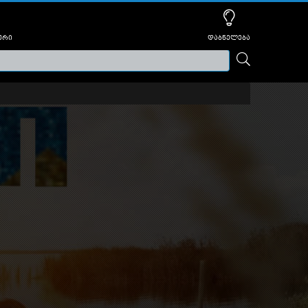
ური
დაბნელება