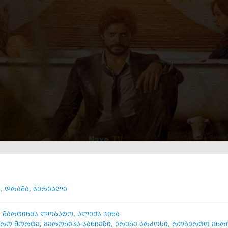
ი
ი
,
დრამა
,
სერიალი
 მარტინეს ლობატო
,
ალექს პინა
რო მორტე
,
ვერონიკა სანჩეზი
,
ირენე არკოსი
,
რობერტო ენრი