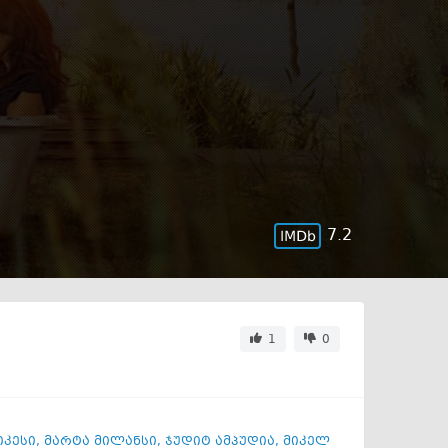
7.2
1
0
კესი
,
მარტა მილანსი
,
ჯუდიტ ამპუდია
,
მიკელ