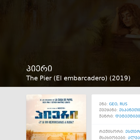
პიერი
The Pier (El embarcadero) (
2019
)
GEO
RUS
ენა:
ქვეყანა:
ესპანეთ
ჟანრი:
დეტექტივ
რეჟისორი:
ესთერ
მსახიობები:
ალვა