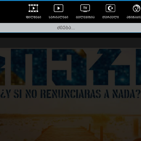
ფილმები
სერიალები
ტელევიზია
თურქული
ანიმაცი
ულად გახმოვანებული
ანიმე
ლერები