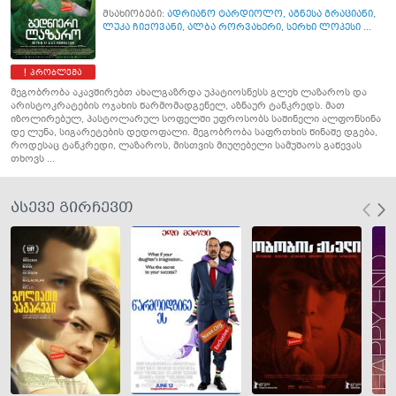
მსახიობები:
ადრიანო ტარდიოლო
,
აგნესა გრაციანი
,
ლუკა ჩიქოვანი
,
ალბა რორვახერი
,
სერხი ლოპესი ...
პრობლემა
მეგობრობა აკავშირებთ ახალგაზრდა უპატიოსნესს გლეხ ლაზაროს და
არისტოკრატების ოჯახის წარმომადგენელ, აზნაურ ტანკრედს. მათ
იზოლირებულ, პასტოლარულ სოფელში უფროსობს საშინელი ალფონსინა
დე ლუნა, სიგარეტების დედოფალი. მეგობრობა საფრთხის წინაშე დგება,
როდესაც ტანკრედი, ლაზაროს, მისთვის მიუღებელი სამუშაოს გაწევას
თხოვს ...
ასევე გირჩევთ