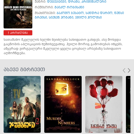
ჟანრი:
დეტექტივი
,
დრამა
,
კრიმინალური
რეჟისორი:
მაიკლ რობისანი
მსახიობები:
ჯაკომო ბესატო
,
სანდრა დარიო
,
ნენსი
გრეისი
,
სიუზენ ჰოგანი
,
ემილი ჰოლმსი
პრობლემა
სათამაშო მკვლელის ხელში შეიძლება სახიფათო გახდეს, ასე მოხვდა
გაცნობის აპლიკაციის შემთხვევაშიც. ჰეილი მორიგ გამოძიებას იწყებს,
ამჯერად ვირტუალური მკვლელი ყველა ცოცხალ არსებაზე სახიფათო
აღმოჩნდება.
ასევე გირჩევთ