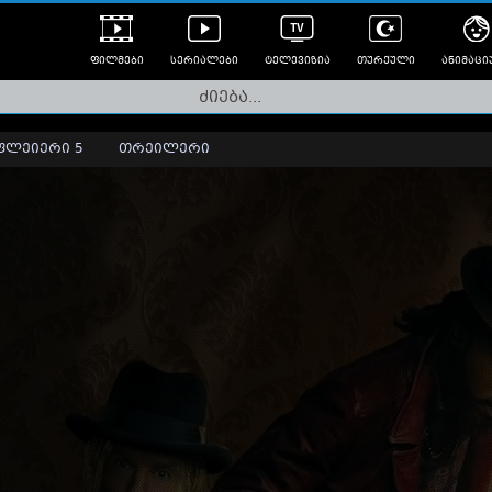
ფილმები
სერიალები
ტელევიზია
თურქული
ანიმაცი
ულად გახმოვანებული
ანიმე
ლერები
ფლეიერი 5
თრეილერი