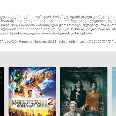
ავე სახელწოდების თემატურ პარკზე დაფუძნებული კომედიურ
 მისი მცირეწლოვანი ვაჟს შესახებ, რომელებიც აუქციონზე იყი
ნ, რომ ახალ სახლში აჩრდილები ცხოვრობენ. შედეგად, მთავა
 მუშაობს მოჩვენებების გიდად, ექსტრასენსად, მღვდლად და 
იდან შურისმაძიებელი ბოროტი სულის განდევნაში.
ნი სახლი
,
Haunted Mansion
,
2023
,
achrdilebiani saxli
,
დაწყევლილი 