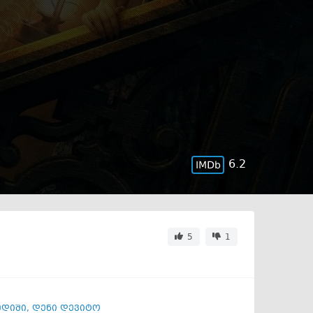
6.2
5
1
ედიში
,
დენი დევიტო