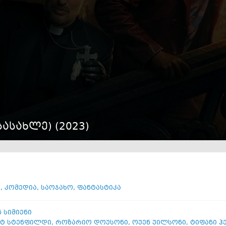
სასახლე) (
2023
)
ი
,
კომედია
,
საოჯახო
,
ფანტასტიკა
ნ სიმიენი
ტ სტენფილდი
,
როზარიო დოუსონი
,
ოუენ უილსონი
,
ტიფანი ჰ