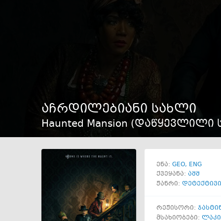
აჩრდილებიანი სახლი
Haunted Mansion (დაწყევლილი 
GEO
ENG
ენა:
ქვეყანა:
აშშ
ჟანრი:
დეტექტივ
რეჟისორი:
ჯასტი
მსახიობები:
ლაკი