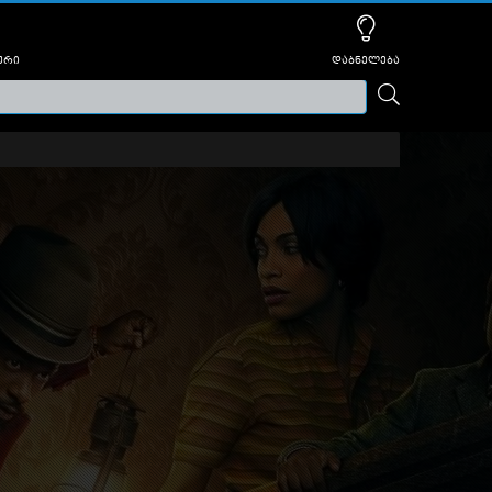
ური
დაბნელება