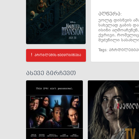
აღწერა:
უოლტ დისნეის ამ
სახელად გაბის და
ისინი აღმოაჩენე
ქვრივი, რომელიც
შეძენილი სასახლ
Tags:
აჩრდილებია
პრობლემის შეტყობინება
ასევე გირჩევთ