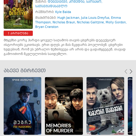
ჟანრი:
დეტექტივი
,
კომედია
,
საოჯახო
,
სათავგადასავლო
რეჟისორი:
Kyle Balda
მსახიობები:
Hugh Jackman
,
Julia Louis-Dreyfus
,
Emma
Thompson
,
Nicholas Braun
,
Nicholas Galitzine
,
Molly Gordon
,
Bryan Cranston
პრობლემა
მწყემსი ჯორჯ ჰარდი ყოველ საღამოს თავის ცხვრებს დეტექტიურ
ისტორიებს უკითხავს. ერთ დღეს კი მას მკვდარს პოულობენ. ცხვრები
ხვდებიან, რომ ეს უბრალო შემთხვევა არ არის და გადაწყვეტენ, თავად
გამოიძიონ მკვლელობის საიდუმლო.
ასევე გირჩევთ