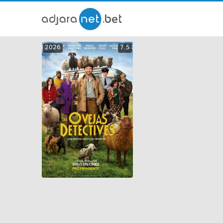
ქართ
2026
7.5
თრეი
GEO
ENG
RUS