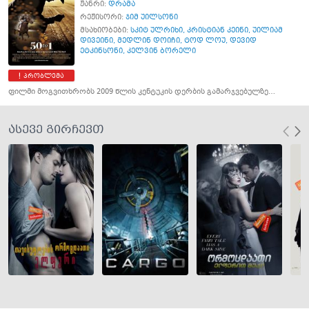
ჟანრი:
დრამა
რეჟისორი:
ჯიმ უილსონი
მსახიობები:
სკიტ ულრიხი
,
კრისტიან კეინი
,
უილიამ
დივეინი
,
მედლინ დოიჩი
,
ტოდ ლოუ
,
დევიდ
ეტკინსონი
,
კელვინ ბორელი
პრობლემა
ფილმი მოგვითხრობს 2009 წლის კენტუკის დერბის გამარჯვებულზე…
ასევე გირჩევთ