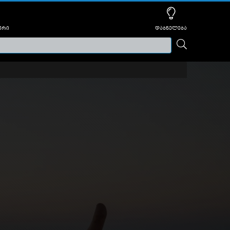
ური
დაბნელება