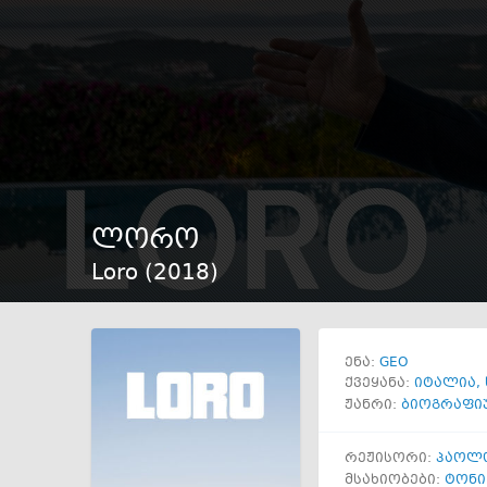
ლორო
Loro (
2018
)
GEO
ენა:
ქვეყანა:
იტალია
,
ჟანრი:
ბიოგრაფი
რეჟისორი:
პაოლ
მსახიობები:
ტონი