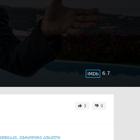
6.7
3
0
უტნიაკი
,
ევრიდიჩე აქსელი