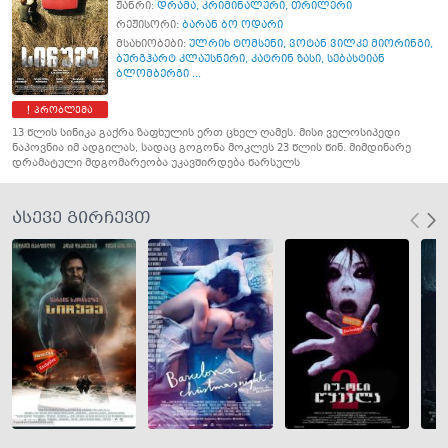
ჟანრი:
დრამა
,
კრიმინალური
,
თრილერი
რეჟისორი:
ბარან ბო ოდარი
მსახიობები:
ულრიხ ტომსენი
,
ვოტან ვილკე მიორინგი
,
ბურგჰარტ კლაუსნერი
,
კატრინ ზასი
,
სებასტიან
ბლომბერგი ...
პრობლემა
13 წლის სინიკა გაქრა ზაფხულის ერთ ცხელ ღამეს. მისი ველოსიპედი
ნაპოვნია იმ ადგილას, სადაც გოგონა მოკლეს 23 წლის წინ. მიმდინარე
დრამატული მდგომარეობა უკავშირდება წარსულს
ასევე გირჩევთ