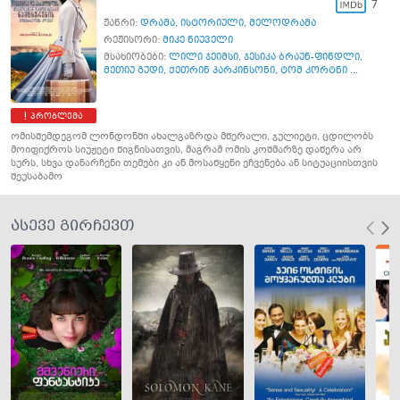
7
ჟანრი:
დრამა
,
ისტორიული
,
მელოდრამა
რეჟისორი:
მიკე ნიუველი
მსახიობები:
ლილი ჯეიმსი
,
ჯესიკა ბრაუნ-ფინდლი
,
მეთიუ გუდი
,
ქეთრინ პარკინსონი
,
ტომ კორტნი ...
პრობლემა
ომისშემდეგომ ლონდონში ახალგაზრდა მწერალი, ჯულიეტი, ცდილობს
მოიფიქროს სიუჟეტი წიგნისათვის, მაგრამ ომის კოშმარზე დაწერა არ
სურს, სხვა დანარჩენი თემები კი ან მოსაწყენი ეჩვენება ან სიტუაციისთვის
შეუსაბამო
ასევე გირჩევთ