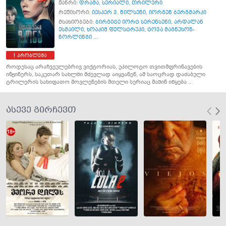
ჟანრი:
დრამა
,
სერიალი
,
თრილერი
რეჟისორი:
იესპერ ვ. ნილსენი
,
იორგენ ბერგმარკი
მსახიობები:
ბირგიტე იორტ სერენსენი
,
არდალან
ესმაილი
,
ხოაკიმ ფელსტრუპი
,
ტოვა მაგნუსონ-
ნორლინგი ...
პრობლემა
როდესაც არაჩვეულებრივ ვიქტორიას, უპილოტო თვითმფრინავების
ინჟინერს, საკუთარ სახლში მძევლად აიყვანენ, ამ საოცრად დაძაბული
ტრილერის სახიფათო მოვლენების მთელი სერიაც მაშინ იწყება ..
ასევე გირჩევთ