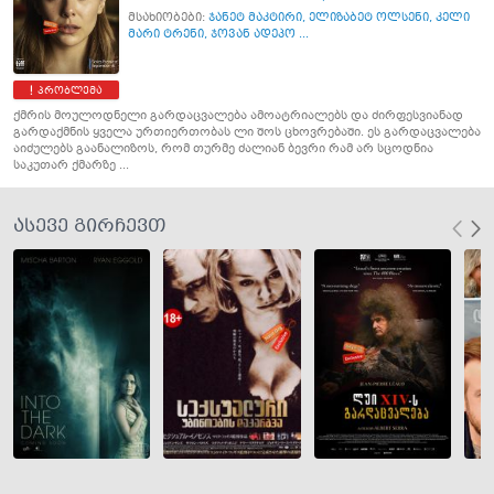
მსახიობები:
ჯანეტ მაკტირი
,
ელიზაბეტ ოლსენი
,
კელი
მარი ტრენი
,
ჯოვან ადეპო ...
პრობლემა
ქმრის მოულოდნელი გარდაცვალება ამოატრიალებს და ძირფესვიანად
გარდაქმნის ყველა ურთიერთობას ლი შოს ცხოვრებაში. ეს გარდაცვალება
აიძულებს გაანალიზოს, რომ თურმე ძალიან ბევრი რამ არ სცოდნია
საკუთარ ქმარზე ...
ასევე გირჩევთ