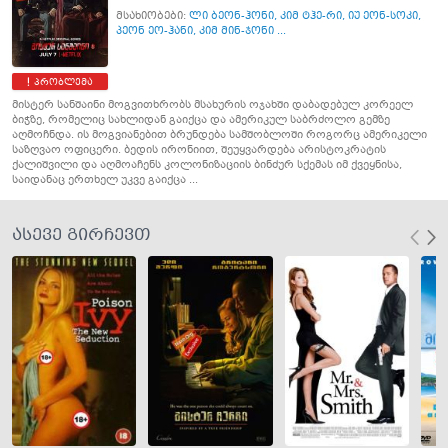
მსახიობები:
ლი ბეონ-ჰონი
,
კიმ ტჰე-რი
,
იუ ეონ-სოკი
,
პეონ ეო-ჰანი
,
კიმ მინ-ჯონი ...
პრობლემა
მისტერ სანშაინი მოგვითხრობს მსახურის ოჯახში დაბადებულ კორეელ
ბიჭზე, რომელიც სახლიდან გაიქცა და ამერიკულ საბრძოლო გემზე
აღმოჩნდა. ის მოგვიანებით ბრუნდება სამშობლოში როგორც ამერიკელი
საზღვაო ოფიცერი. ბედის ირონიით, შეუყვარდება არისტოკრატის
ქალიშვილი და აღმოაჩენს კოლონიზაციის ბინძურ სქემას იმ ქვეყნისა,
საიდანაც ერთხელ უკვე გაიქცა ...
ასევე გირჩევთ