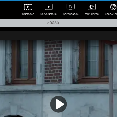
ფილმები
სერიალები
ტელევიზია
თურქული
ანიმაცი
ულად გახმოვანებული
ანიმე
ლერები