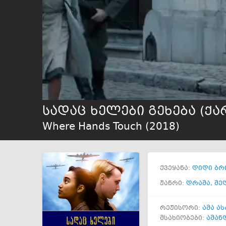
სადაც ხელები გეხება (ქ
Where Hands Touch (
2018
)
ქვეყანა:
დიდი ბრ
ჟანრი:
დრამა
,
მე
რეჟისორი:
ამა ას
მსახიობები:
ამან