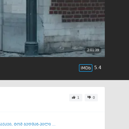
5.4
1
0
აქკეი
,
ტომ გუდმან-ჰილი ...