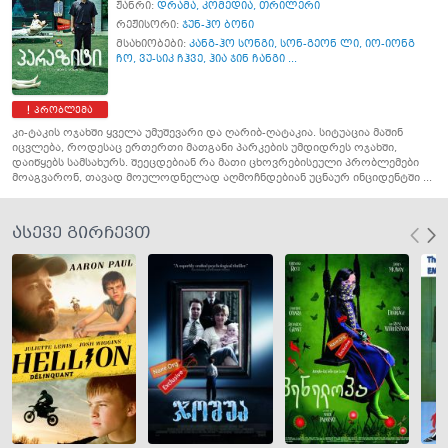
ჟანრი:
დრამა
,
კომედია
,
თრილერი
რეჟისორი:
ჯუნ-ჰო ბონი
მსახიობები:
კანგ-ჰო სონგი
,
სონ-გეონ ლი
,
იო-იონგ
ჩო
,
ვუ-სიკ ჩჰვე
,
ჰია ჯინ ჩანგი ...
პრობლემა
კი-ტაკის ოჯახში ყველა უმუშევარი და ღარიბ-ღატაკია. სიტუაცია მაშინ
იცვლება, როდესაც ერთერთი მათგანი პარკების უმდიდრეს ოჯახში,
დაიწყებს სამსახურს. შეეცდებიან რა მათი ცხოვრებისეული პრობლემები
მოაგვარონ, თავად მოულოდნელად აღმოჩნდებიან უცნაურ ინციდენტში ...
ასევე გირჩევთ