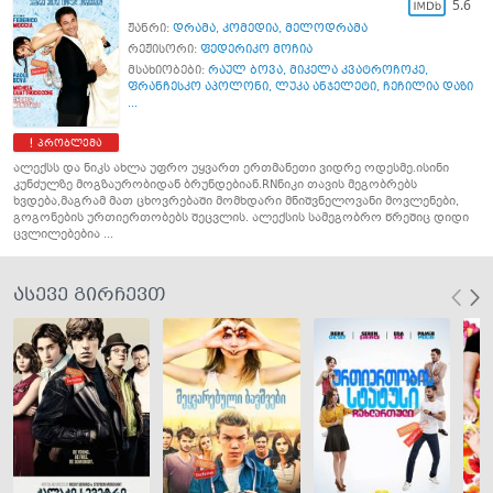
5.6
ჟანრი:
დრამა
,
კომედია
,
მელოდრამა
რეჟისორი:
ფედერიკო მოჩია
მსახიობები:
რაულ ბოვა
,
მიკელა კვატროჩოკე
,
ფრანჩესკო აპოლონი
,
ლუკა ანჯელეტი
,
ჩეჩილია დაზი
...
პრობლემა
ალექსს და ნიკს ახლა უფრო უყვართ ერთმანეთი ვიდრე ოდესმე.ისინი
კუნძულზე მოგზაურობიდან ბრუნდებიან.RNნიკი თავის მეგობრებს
ხვდება,მაგრამ მათ ცხოვრებაში მომხდარი მნიშვნელოვანი მოვლენები,
გოგონების ურთიერთობებს შეცვლის. ალექსის სამეგობრო წრეშიც დიდი
ცვლილებებია ...
ასევე გირჩევთ