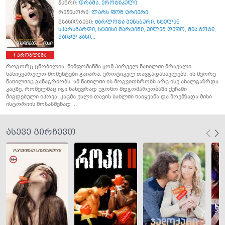
ჟანრი:
დრამა
,
ეროტიკული
რეჟისორი:
ლარს ფონ ტრიერი
მსახიობები:
შარლოტა გენსბური
,
სტელან
სკარსგარდი
,
სტეისი მარტინი
,
უილემ დეფო
,
მია გოტი
,
მაიკლ პასი...
პრობლემა
როგორც ცნობილია, ნიმფომანმა ჯომ პირველ ნაწილში მრავალი
სასიყვარულო მომენტები გაიარა. ეროტიკულ თავგადასავლებს, ის მეორე
ნაწილშიც განაგრძობს. ამ ნაწილში ის მოგვითხრობს არც ისე ახალგაზრდა
კაცზე, რომელმაც იგი ნახევრად უგონო მდგომარეობაში ქუჩაში
მიგდებული იპოვა. კაცმა ქალი თავის სახლში წაიყვანა და მოემზადა მისი
ისტორიის მოსასმენად ...
ასევე გირჩევთ