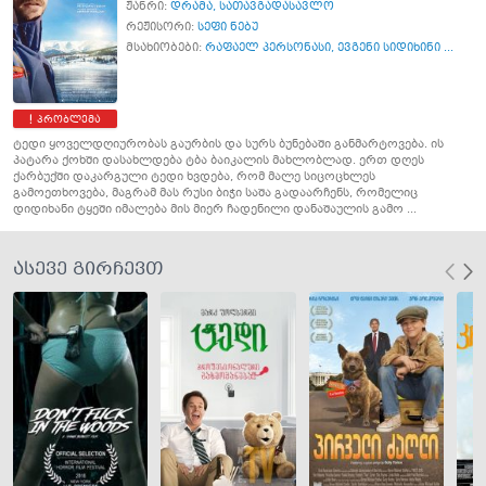
ჟანრი:
დრამა
,
სათავგადასავლო
რეჟისორი:
სეფი ნებუ
მსახიობები:
რაფაელ პერსონასი
,
ევგენი სიდიხინი ...
პრობლემა
ტედი ყოველდღიურობას გაურბის და სურს ბუნებაში განმარტოვება. ის
პატარა ქოხში დასახლდება ტბა ბაიკალის მახლობლად. ერთ დღეს
ქარბუქში დაკარგული ტედი ხვდება, რომ მალე სიცოცხლეს
გამოეთხოვება, მაგრამ მას რუსი ბიჭი საშა გადაარჩენს, რომელიც
დიდიხანი ტყეში იმალება მის მიერ ჩადენილი დანაშაულის გამო ...
ასევე გირჩევთ