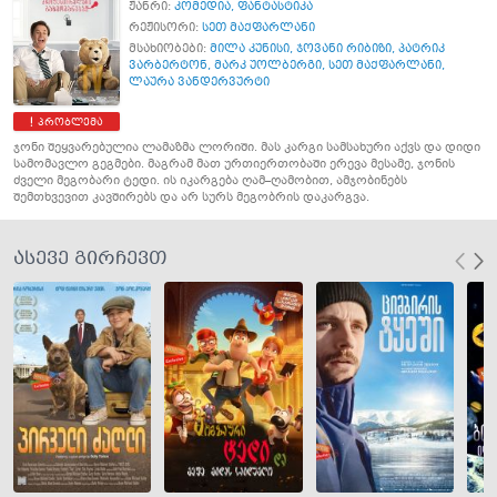
ჟანრი:
კომედია
,
ფანტასტიკა
რეჟისორი:
სეთ მაქფარლანი
მსახიობები:
მილა კუნისი
,
ჯოვანი რიბიზი
,
პატრიკ
ვარბერტონ
,
მარკ უოლბერგი
,
სეთ მაქფარლანი
,
ლაურა ვანდერვურტი
პრობლემა
ჯონი შეყვარებულია ლამაზმა ლორიში. მას კარგი სამსახური აქვს და დიდი
სამომავლო გეგმები. მაგრამ მათ ურთიერთობაში ერევა მესამე, ჯონის
ძველი მეგობარი ტედი. ის იკარგება ღამ–ღამობით, ამჯობინებს
შემთხვევით კავშირებს და არ სურს მეგობრის დაკარგვა.
ასევე გირჩევთ