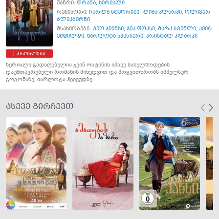
ჟანრი:
დრამა
,
სერიალი
რეჟისორი:
ჩარლზ სტეორიჯი
,
ლიზა კლარკი
,
ოლივერ
ბლეკბერნი
მსახიობები:
ტეო ჯეიმსი
,
ჯეკ ფოკსი
,
მარკ სტენლი
,
კეიტ
ეშფილდი
,
შარლოტა სპენსერი
,
კრისტალ კლარკი
პრობლემა
სერიალი გადაღებულია ჯეინ ოსტინის იმავე სახელწოდების
დაუმთავრებელი რომანის მიხედვით და მოგვითხრობს იმპულსურ
გოგონაზე, შარლოტა ჰეივუდზე
ასევე გირჩევთ