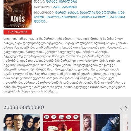
ჟანრი:
დრამა
,
თრილერი
რეჟისორი:
პაკო კაბეზასი
მსახიობები:
მარიო კასასი
,
ნატალია დე მოლინა
,
რუტ
დიაზი
,
კარლოს ბარდემი
,
ვინსენტ რომერო
,
პაულინა
ფენოი ...
პრობლემა
სევილია, ანდალუსია (სამხრეთი ესპანეთი). ლას ვივენდესის სამეზობლო
სასტიკი და დაუნდობელი ადგილია, სადაც პოლიციას, წესრიგსა და კანონს
არაფერი ესაქმება. ხუან სანტოსი ციხიდან თავისუფლდება და ერთადერთი
ქალიშვილის ნათლობის ცერემონალიალზე დასწრებას აპირებს.
წვეულებაზე დაუპატიჟებლად მისი უმცროსი ძმა და ბიძა ანდრესი
გამოჩნდებიან და სთავაზობენ მას ნარკოტიკული საშუალებების ციხეში
შეტანის ორგანიზებას. მას არ უნდა ციხის პრივილეგიების დაკარგვა
ამიტომ უარით ისტუმრებს მათ. მოგვიანებით კი სახლში დაბრუნებისას
ხუანი ცოლთან და პატარა შვილთან ერთად უბედურ შემთხვევაში ყვება.
მათ თავს ესხმიან უცნობი პირები, რა დროსაც ბავშვი ცოცხალი ვერ
გადარჩება. სწრედ ამ დროს საქმის გამოძიებას იწყებს მანუელ სანჩესი და
მისი ახალგაზრდა პარტნიორი ელი. ისინი იკვლევენ ოთხი ნარკოტიკებით
მოვაჭრის მკვლელობის საქმეს ...
ასევე გირჩევთ