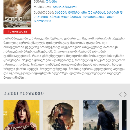
ჟანრი:
დრამა
რეჟისორი:
გრეგ ბარკერი
მსახიობები:
ვაგნერ მოურა
,
ანა დე არმასი
,
ბრაიან ფ.
ო’ბირნი
,
გარეტ დილაჰანტი
,
კლემენს შიკი
,
ვილ
დალტონი ...
პრობლემა
ქარიზმატულმა და რთულმა, სერჯიო ვიაირა დე მელომ კარიერის უმეტესი
ნაწილი გაეროს უმაღლეს დიპლომატად მუშაობას დაუთმო. იგი
მსოფლიოში ყველაზე არამდგრად რეგიონებში ოსტატურად მართავს
გარიგებებს პრეზიდენტებთან, რევოლუციონერებთან და ომის
დამნაშავეებთან, რათა უზრუნველყოს მშვიდობიანი მოსახლეობის წყნარი
ცხოვრება. მშვიდი ცხოვრების დაწყებამდე, რომელსაც საყვარელ ქალთან
ერთად გეგმავს, სერჯიო უკანასკენ დავალებაზე მიდის ბაღდადში, სადაც
სრული ქაოსი სუფევს. მოულოდნელად, ბომბი გაეროს კედლებშიც აღწევს
და იგი სიკვდილ-სიცოცხლის ზღვარზეა. ფილმი დაფუძნებულია რეალურ
მოვლენებზე ...
ასევე გირჩევთ