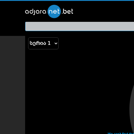
ქართ
თრეი