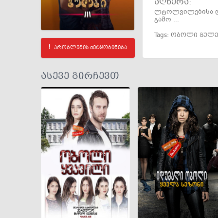
აღწერა:
ლტოლვილებისა და
გამო ...
Tags:
ობოლი გულე
პრობლემის შეტყობინება
ასევე გირჩევთ
GEO
ENG
RUS
GEO
ENG
RUS