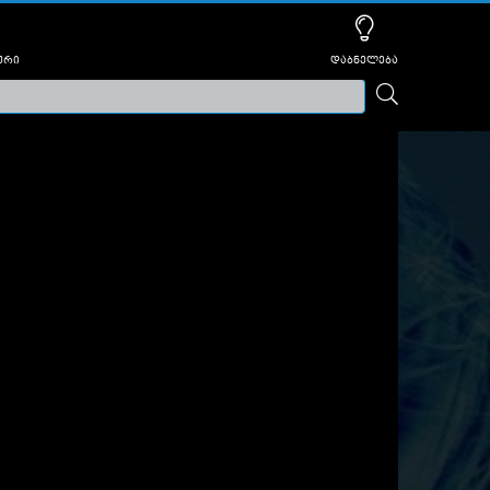
ური
დაბნელება