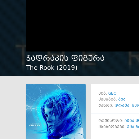
ჭადრაკის ფიგურა
The Rook (
2019
)
GEO
ენა:
ქვეყანა:
აშშ
ჟანრი:
დრამა
,
სე
რეჟისორი:
ჩინა მ
მსახიობები:
ემა 