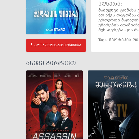
აღწერა:
მაიფენვი ტომასს 
არ აქვს რატომაა 
ერთერთი მაღალჩი
უნარების ადამიან
მეხსიერება - და რა
Tags:
ჭადრაკის ფი
პრობლემის შეტყობინება
ასევე გირჩევთ