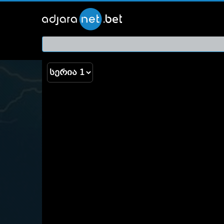
ქართ
თრეი