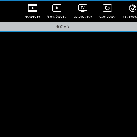
ფილმები
სერიალები
ტელევიზია
თურქული
ანიმაცი
ულად გახმოვანებული
ანიმე
ლერები