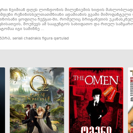
ერთ წვიმიან დღეს ლონდონის მილენიუმის ხიდის მახლობლად გა
ამდენი რეზინისხელთათმნიანი ადამიანის გვამი მიმოფანტული 
ნოსანი ყოფილა ჩექგაი-ში, რომელიც ბრიტანეთის უკანასკნ
ებისათვის, მოუწევს ამ სააგენტოს სახიფათო და რთულ სამყარო
ტომაა იგი სამიზნე ...
გურა
,
seriali chadrakis figura qartulad