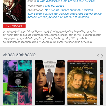
ჟანრი:
მძაფრ-სიუჟეტიანი
,
თრილერი
,
ფანტასტიკა
რეჟისორი:
ჯეიმს მაკთეიგი
მსახიობები:
ჯონ ჰარტი
,
ჰიუგო უივინგი
,
ნატალი
პორტმანი
,
სთივენ რი
,
სტეფენ ფრაი
,
ტიმ პიგოტ-სმიტი
,
როჯერ ალამი
,
რუპერტ გრეივზი
,
ბენ მაილზი
პრობლემა
ტოტალიტარული ბრიტანეთის ფუტურისტული პეიზაჟის ფონზე, ფილმი
მოგვითხრობს წყნარ ახალგაზრდა ქალზე, ივიზე, რომელიც საბედისწერო
სიტუაცაში გადაარჩინა კაცმა, ცნობილმა როგორც "V". ეს არის
შთამბეჭდავი ფიგურა შავი ლაბადით და მაღალი წვეტიანი შლაპით
ასევე გირჩევთ