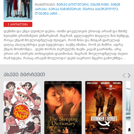
მსახიობები:
მერვე ბოლუღური
,
იუსუფ ჩიმი
,
გიზემ
კარაჯა
,
ბურაკ იამანთურკი
,
თარიკ პაბუჩუოღლუ
,
ლევენტ კანი ...
პრობლემა
დენიზი და ეზგი ღვიძლი დებია. ისინი ყოველთვის ერთად არიან და მძიმე
წუთებში ერთმანეთს ეხმარებიან. მაგრამ, ყველაფერი შიცვალა მას შემდეგ,
როცა ეზგიმ მოულოდნელად შეიტყო, რომ მისი და მისგან ფარულად
ვიღაც ახალგაზრდა ვაჟს ხვდებოდა. საქმე იმაშია, რომ ეს მამრი, ადრე
ეზგის მოსწონდა... დებს შორის თურქულმა შავმა კატამ გაირბინა. არც
ერთი არ აპირებს პოზიციების დათმობას. მაგრამ, მოულოდნელად ისეთი
რამ ხდება, რასაც არავინ მოელოდა! დებს საერთო მტერი გამოუჩნდა ...
ასევე გირჩევთ