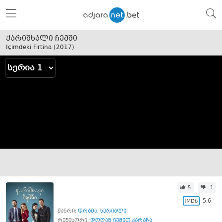
ქარიშხალი ჩემში
Içimdeki Firtina (
2017
)
5
-1
5.6
ჟანრი:
დრამა
,
სერიალი
რეჟისორი:
დოღან იუმით კარაჩა