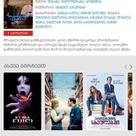
ჟანრი:
დრამა
,
მელოდრამა
,
კომედია
რეჟისორი:
აზაზელ ჯეიკობსი
მსახიობები:
ჯესიკა სულა
,
ეიდან გილენი
,
დებრა
უინგერი
,
მელორა უოლტერსი
,
ტრეისი ლეტსი
,
ლესლი
ფერა
,
ტაილერ როსი
,
ერიკ სატერბერგი
,
ჯანინ
მიტჩელი
პრობლემა
მრავალი წლის განმავლობაში, ცოლ-ქმარმა დაკარგა ერთმანეთის
მიმართ გრძნობები და ორივეს ჰყავს საყვარელი. ხოლო ახლა, თითქმის
განშრების ბოლო ჟამს მათ შორის მოულოდნელად იღვიძებს ახალი ვნება
ასევე გირჩევთ