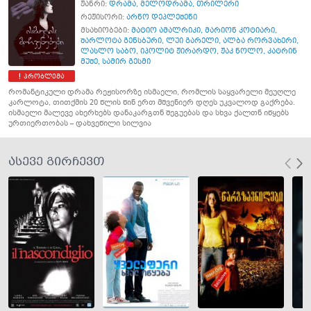
ჟანრი:
დრამა
,
მელოდრამა
,
თრილერი
რეჟისორი:
არნო დეპლეშენი
მსახიობები:
მატიო ამალრიკი
,
მარიონ კოტიარი
,
შარლოტა გენსბური
,
ლუი გარელი
,
ალბა რორვახერი
,
ლასლო საბო
,
იპოლიტ ჟირარდო
,
ჟაკ ნოლო
,
კატრინ
მუშე
,
სამირ გესმი
პრობლემა
რომანტიკული დრამა რეჟისორზე ისმაელი, რომლის საყვარელი მეუღლე
კარლოტა, თითქმის 20 წლის წინ ერთ მშვენიერ დღეს უკვალოდ გაქრება.
ისმაელი მალევე ახერხებს დანაკარგთნ შეგუებას და სხვა ქალთნ იწყებს
ურთიერთობას – დახვეწილი სილვია
ასევე გირჩევთ