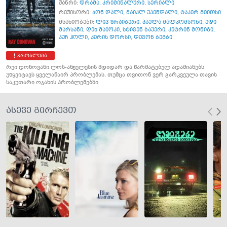
ჟანრი:
დრამა
,
კრიმინალური
,
სერიალი
რეჟისორი:
ჯონ დალი
,
მაიკლ უპენდალი
,
ტაკერ გეითსი
მსახიობები:
ლივ შრაიბერი
,
პაულა მალკომსონი
,
ედი
მარსანი
,
დეშ მაიოკი
,
სტივენ ბაუერი
,
კეტრინ მონიგი
,
პუჩ ჰოლი
,
კერის დორსი
,
დევონ ბეგბი
პრობლემა
რეი დონოვანი ლოს-ანჟელესის მდიდარ და წარმატებულ ადამიანებს
უწყვიტავს ყველანაირ პრობლემას, თუმცა თვითონ ვერ გარკვეულა თავის
საკუთარი ოჯახის პრობლემებში
ასევე გირჩევთ