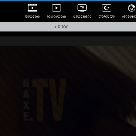
ფილმები
სერიალები
ტელევიზია
თურქული
ანიმაცი
ულად გახმოვანებული
ანიმე
ლერები