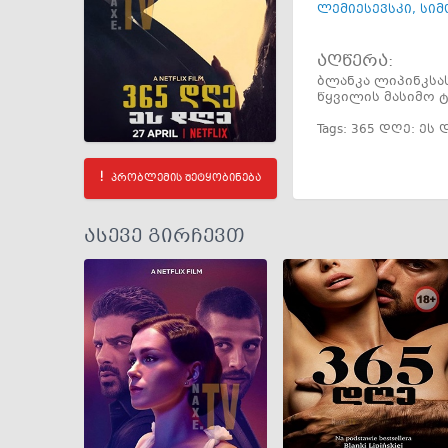
ლემიესევსკი
,
სიმ
აღწერა:
ბლანკა ლიპინკსა
წყვილის მასიმო 
Tags:
365 დღე: ეს
პრობლემის შეტყობინება
ასევე გირჩევთ