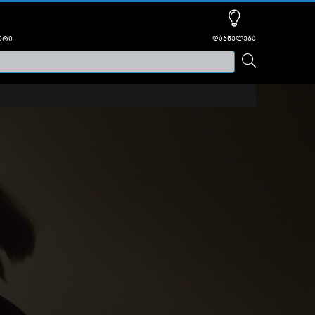
ური
დაბნელება