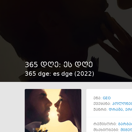
365 დღე: ეს დღე
365 dge: es dge (
2022
)
GEO
ენა:
ქვეყანა:
პოლონე
ჟანრი:
დრამა
,
ერ
რეჟისორი:
ბარბა
მსახიობები:
მიშე