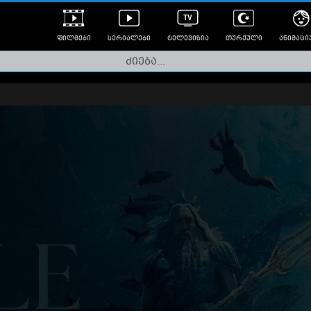
ფილმები
სერიალები
ტელევიზია
თურქული
ანიმაცი
ულად გახმოვანებული
ანიმე
ლერები