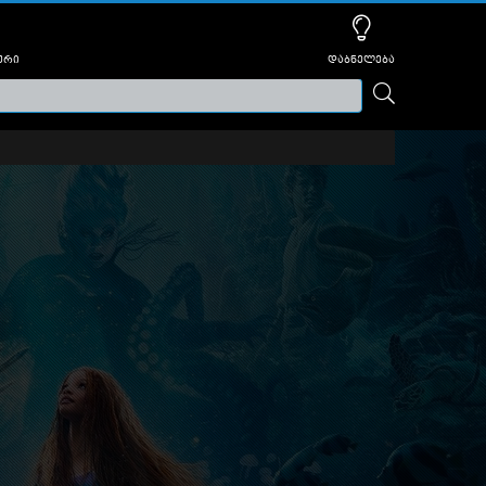
ური
დაბნელება