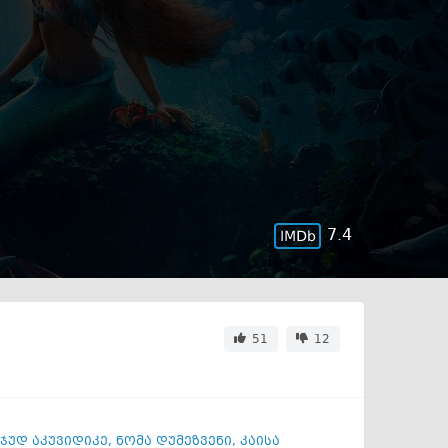
7.4
51
12
ჯუდ აკუვიდიკე
,
ნომა დუმეზვენი
,
კაისა