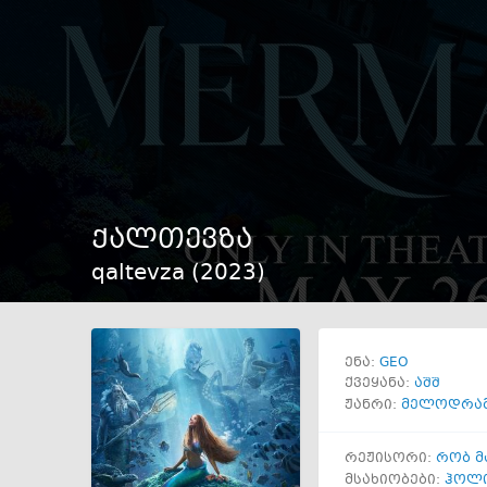
ქალთევზა
qaltevza (
2023
)
GEO
ენა:
ქვეყანა:
აშშ
ჟანრი:
მელოდრა
რეჟისორი:
რობ მ
მსახიობები:
ჰოლი