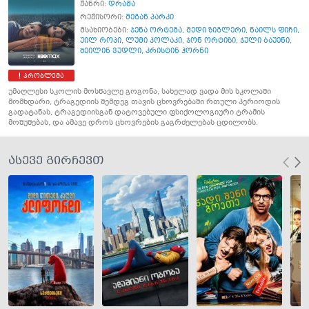
ჟანრი:
დრამა
რეჟისორი:
მეგან პარკი
მსახიობები:
ჯენა ორტეგა
,
მედი ზიგლერი
,
ნაილს ფიჩი
,
უილ როპი
,
ლუმი პოლაკი
,
ჯონ ორტიზი
,
ჯული ბაუენი
,
შეილინ ვუდლი
,
კრისტინ ჰორნი
პრობლემა
უმაღლესი სკოლის მოსწავლე გოგონა, სახელად ვადა მის სკოლაში
მომხდარი, ტრაგედიის შემდეგ თავის ცხოვრებაში რთული პერიოდის
გადატანას, ტრაგედიისგან დატოვებული ფსიქოლოგიური ტრამის
მოშუშებას, და ამავე დროს ცხოვრების გაგრძელებას ცდილობს.
ასევე გირჩევთ