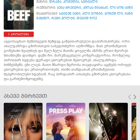
ჟანრი:
დრამა
,
კომედია
,
სერიალი
რეჟისორი:
ჯეიკ შრეიერი
,
კიოკა მიაძაკი
,
ლი სონ-ჯინი
მსახიობები:
სტივენ იანი
,
ალი ვონგი
,
ჯოზეფ ლი
,
იანგ
მაზინო
,
რემი ჰოლტი
,
დევიდ ჩოუ
პრობლემა
ავტოსაგზაო შემთხვევის შემდეგ განვითარებული დაპირისპირება, ორი
ახალგაზრდა გმირისთვის საბედისწერო აღმოჩნდა. მათ ერთმანეთის
გონებაში შეაღწიეს და ნელ-ნელა მათმა ყოველმა აზრმა ერთი მეორეს
შთანთქმა დაიწყო. დენი ჩო, წარუმატებელი კონტრაქტორია, რომელიც
პირისპირ ხვდება ფერადი ცხოვრებით მცხოვრებ, ახალგაზრდა
ბიზნესმენს, ემი ლაუს. მათი მზარდი მტრობა თავდაყირა აყენებს ორივეს
ცხოვრებას და ურთიერთობებს. ისინი თანდათან ერთმანეთით
შეპყრობილები ხდებიან, რაც პირდაპირ აისახება გმირების ცხოვრებასა
და გარშემომყოფებზე.
ასევე გირჩევთ