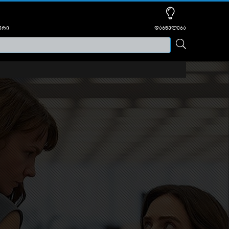
ური
დაბნელება