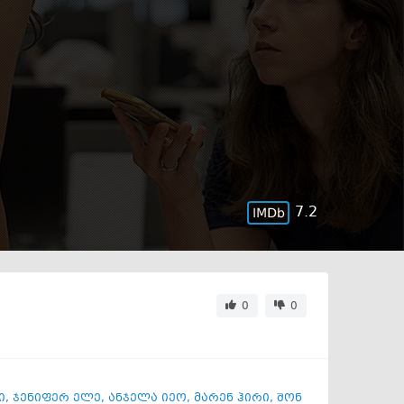
7.2
0
0
ი
,
ჯენიფერ ელე
,
ანჯელა იეო
,
მარენ ჰირი
,
შონ