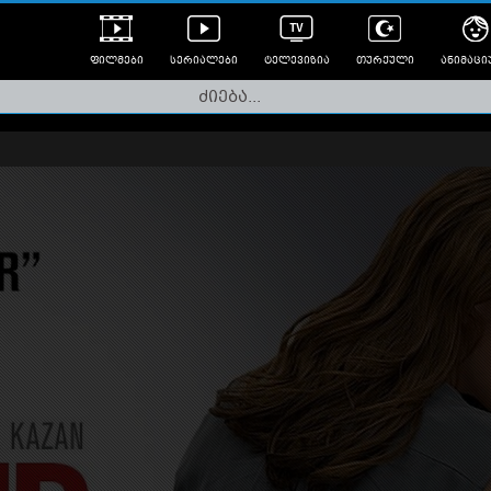
ფილმები
სერიალები
ტელევიზია
თურქული
ანიმაცი
ულად გახმოვანებული
ანიმე
ლერები