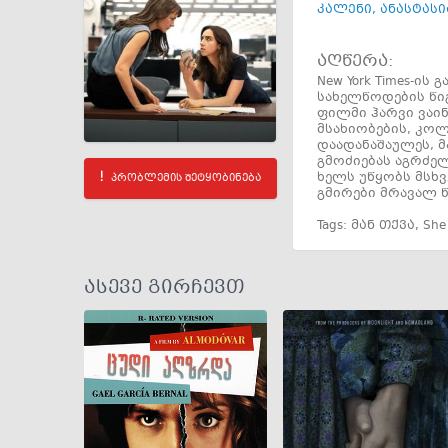
კალენი
,
ანასტასი
აღწერა:
New York Times-ი
სახელწოდების წი
ფილმი ჰარვი ვაინ
მსახიობების, კოლ
დაადანაშაულეს, მ
გმოძიებას აგრძელ
ხელს უწყობს მსხვ
პრობლემის შეტყობინება
გმირები მრავალ წ
Tags:
მან თქვა
,
She
ასევე გირჩევთ