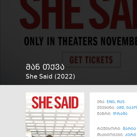
მან თქვა
She Said (
2022
)
ENG
RUS
ენა:
ქვეყანა:
აშშ
,
იაპო
ჟანრი:
დრამა
რეჟისორი:
მარია
მსახიობები:
კერი