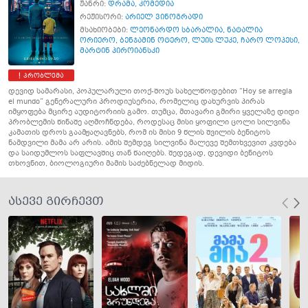
ჟანრი:
დრამა
,
კომედია
რეჟისორი:
არიელ ვინოგრადი
მსახიობები:
ლეონარდო სბარალია
,
ნატალია
ორიერო
,
ბენჯამინ ოტერო
,
ლუის ლუკე
,
ჩარო ლოპესი
,
მარტინ პიროიანსკი
პრობლემა
დევიდ სამარასი, პოპულარული თოქ-შოუს სახელწოდებით “Hoy se arregla
el mundo” გენერალური პროდიუსერია, რომელიც დახურვის პირას
იმყოფება მცირე აუდიტორიის გამო. თუმცა, მთავარი გმირი ყველაზე დიდი
პრობლემის წინაშე აღმოჩნდება, როდესაც მისი ყოფილი ცოლი სილვინა
კამათის დროს გაამჟაღავნებს, რომ ის მისი 9 წლის შვილის ბენიტოს
ნამდვილი მამა არ არის. ამის შემდეგ სილვინა მალევე შემთხვევით კვდება
და საიდუმლოს საფლავშიც თან წაიღებს. შედეგად, დევიდი ბენიტოს
თხოვნით, ბიოლოგიური მამის საძებნელად მიდის.
ასევე გირჩევთ