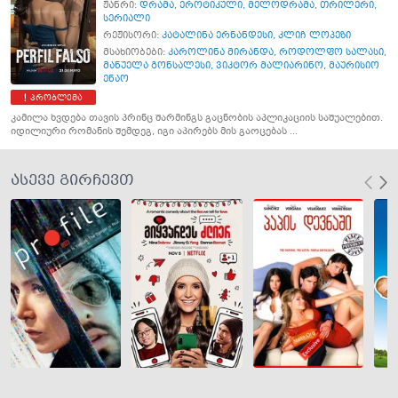
ჟანრი:
დრამა
,
ეროტიკული
,
მელოდრამა
,
თრილერი
,
სერიალი
რეჟისორი:
კატალინა ერნანდესი
,
კლიჩ ლოპეზი
მსახიობები:
კაროლინა მირანდა
,
როდოლფო სალასი
,
მანუელა გონსალესი
,
ვიკტორ მალიარინო
,
მაურისიო
ენაო
პრობლემა
კამილა ხვდება თავის პრინც შარმინგს გაცნობის აპლიკაციის საშუალებით.
იდილიური რომანის შემდეგ, იგი აპირებს მის გაოცებას ...
ასევე გირჩევთ