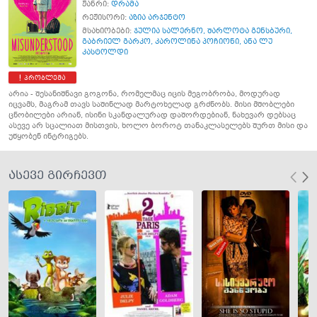
ჟანრი:
დრამა
რეჟისორი:
აზია არჯენტო
მსახიობები:
ჯულია სალერნო
,
შარლოტა გენსბური
,
გაბრიელ გარკო
,
კაროლინა პოჩიონი
,
ანა ლუ
კასტოლდი
პრობლემა
არია - შესანიშნავი გოგონა, რომელმაც იცის მეგობრობა, მოდურად
იცვამს, მაგრამ თავს საშინლად მარტოხელად გრძნობს. მისი მშობლები
ცნობილები არიან, ისინი სკანდალურად დაშორდებიან, ნახევარ დებსაც
ასევე არ სცალიათ მისთვის, ხოლო ბოროტ თანაკლასელებს შურთ მისი და
უწყობენ ინტრიგებს.
ასევე გირჩევთ