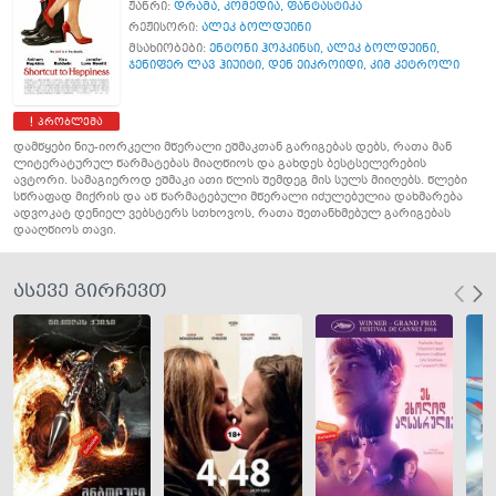
ჟანრი:
დრამა
,
კომედია
,
ფანტასტიკა
რეჟისორი:
ალეკ ბოლდუინი
მსახიობები:
ენტონი ჰოპკინსი
,
ალეკ ბოლდუინი
,
ჯენიფერ ლავ ჰიუიტი
,
დენ ეიკროიდი
,
კიმ კეტროლი
პრობლემა
დამწყები ნიუ-იორკელი მწერალი ეშმაკთან გარიგებას დებს, რათა მან
ლიტერატურულ წარმატებას მიაღწიოს და გახდეს ბესტსელერების
ავტორი. სამაგიეროდ ეშმაკი ათი წლის შემდეგ მის სულს მიიღებს. წლები
სწრაფად მიქრის და აწ წარმატებული მწერალი იძულებულია დახმარება
ადვოკატ დენიელ ვებსტერს სთხოვოს, რათა შეთანხმებულ გარიგებას
დააღწიოს თავი.
ასევე გირჩევთ