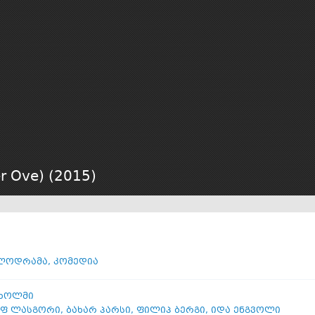
r Ove) (
2015
)
ლოდრამა
,
კომედია
 ხოლმი
ფ ლასგორი
,
ბახარ პარსი
,
ფილიპ ბერგი
,
იდა ენგვოლი