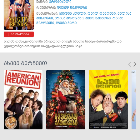
ჟანრი:
ეროტიკული
რეჟისორი:
დევიდ ნიკოლსი
მსახიობები:
ჯეიდენ კოული
,
დეილ დებოუნი
,
მელისა
ჯეიკობსი
,
ერიკა ჯორდანი
,
ჯინო სანტოსი
,
რაიან
მაკლეინი
,
დეიზი მარი
პრობლემა
ხუთმა თანაკლასელმა არენდით აიღეს სახლი სანტა-ბარბარეში და
ცდილობენ მოაწყონ თავგადასავლების პიკი
ასევე გირჩევთ