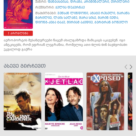
ჟანრი:
ფანტასტიკა
,
დრამა
,
კრიმინალური
,
თრილერი
რეჟისორი:
ჯულია დუკურნაუ
მსახიობები:
ვენსან ლინდონი
,
აგატე რუსელი
,
გარანს
მარილიე
,
ლაის სალამე
,
მარა სისე
,
მარინ იუდა
,
დიონგ-კება ტაკუ
,
მირიამ აკედიუ
,
ბერტრან ბონელო
პრობლემა
აეროპორტის მესაზღვრეები ნაცემ ახალგაზრდა მამაკაცს აკავებენ. იგი
ამტკიცებს, რომ ედრიან ლეგრანია, რომელიც ათი წლის წინ ბავშვობაში
უკვალოდ გაქრა
ასევე გირჩევთ