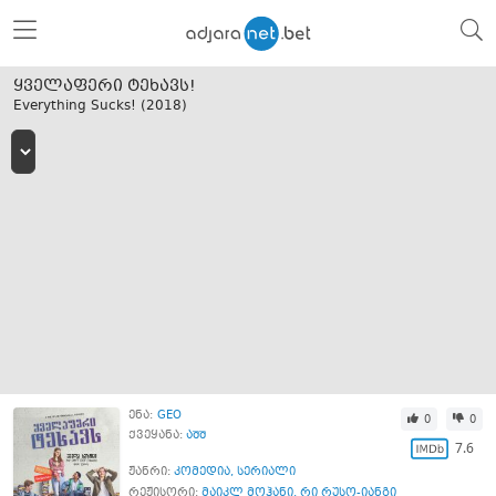
ყველაფერი ტეხავს!
Everything Sucks! (
2018
)
ენა:
GEO
0
0
ქვეყანა:
აშშ
7.6
ჟანრი:
კომედია
,
სერიალი
რეჟისორი:
მაიკლ მოჰანი
,
რი რუსო-იანგი