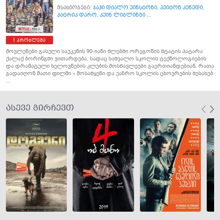
მსახიობები:
ჯაჰი დიალო უინსტონი
,
პეიტონ კენედი
,
პატრიკ დარო
,
კუინ ლიბლინგი ...
პრობლემა
მოვლენები გასული საუკუნის 90-იანი წლებში ორეგონის შტატის პატარა
ქალაქ ბორინგში ვითარდება, სადაც საშვალო სკოლის ტექნოლოგიების
და დრამატული ხელოვნების კლუბის მოსწავლეები გაერთიანდებიან, რათა
გადაიღონ მათი ფილმი – მოსაწყენი და უაზრო სკოლის ცხოვრების შესახებ
...
ასევე გირჩევთ