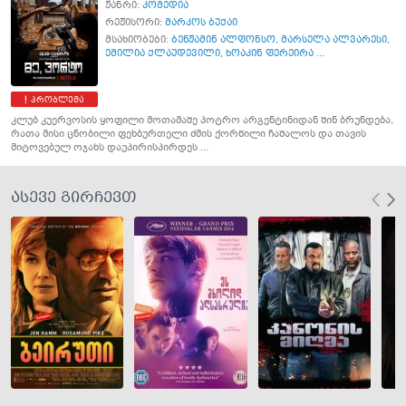
ჟანრი:
კომედია
რეჟისორი:
მარკოს ბუქაი
მსახიობები:
ბენჟამინ ალფონსო
,
მარსელა ალვარესი
,
ემილია ქლაუდევილი
,
ხოაკინ ფერეირა ...
პრობლემა
კლუბ კუერვოსის ყოფილი მოთამაშე პოტრო არგენტინიდან შინ ბრუნდება,
რათა მისი ცნობილი ფეხბურთელი ძმის ქორწილი ჩაშალოს და თავის
მიტოვებულ ოჯახს დაუპირისპირდეს ...
ასევე გირჩევთ