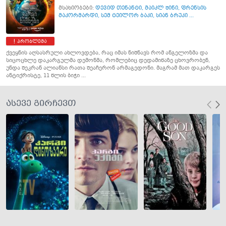
მსახიობები:
დევიდ თენანტი
,
მაიკლ შინი
,
ფრენსის
მაკორმარდი
,
სემ ტეილორ ბაკი
,
სიან ბრუკი ...
პრობლემა
ქვეყნის აღსასრული ახლოვდება, რაც იმას ნიშნავს რომ ანგელოზმა და
სიცოცხლე დაკარგულმა დემონმა, რომლებიც დედამიწაზე ცხოვრობენ,
უნდა შეკრან ალიანსი რათა შეაჩერონ არმაგედონი. მაგრამ მათ დაკარგეს
ანტიქრისტე, 11 წლის ბიჭი ...
ასევე გირჩევთ