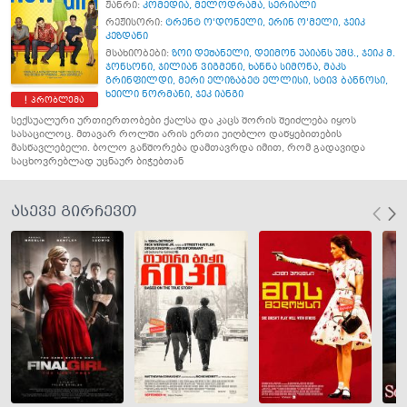
ჟანრი:
კომედია
,
მელოდრამა
,
სერიალი
რეჟისორი:
ტრენტ ო'დონელი
,
ერინ ო'მელი
,
ჯეიკ
კეზდანი
მსახიობები:
ზოი დეშანელი
,
დეიმონ უაიანს უმც.
,
ჯეიკ მ.
ჯონსონი
,
ჯილიან ვიგმენი
,
ხანნა სიმონა
,
მაკს
გრინფილდი
,
მერი ელიზაბეტ ელლისი
,
სტივ ბანნოსი
,
ხეილი ნორმანი
,
ჯეკ იანგი
პრობლემა
სექსუალური ურთიერთობები ქალსა და კაცს შორის შეიძლება იყოს
სასაცილოც. მთავარ როლში არის ერთი უიღბლო დაწყებითების
მასწავლებელი. ბოლო განშორება დამთავრდა იმით, რომ გადავიდა
საცხოვრებლად უცნაურ ბიჭებთან
ასევე გირჩევთ