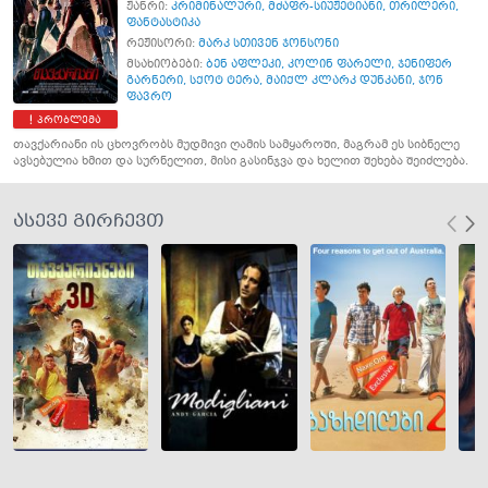
ჟანრი:
კრიმინალური
,
მძაფრ-სიუჟეტიანი
,
თრილერი
,
ფანტასტიკა
რეჟისორი:
მარკ სთივენ ჯონსონი
მსახიობები:
ბენ აფლეკი
,
კოლინ ფარელი
,
ჯენიფერ
გარნერი
,
სქოტ ტერა
,
მაიქლ კლარკ დუნკანი
,
ჯონ
ფავრო
პრობლემა
თავქარიანი ის ცხოვრობს მუდმივი ღამის სამყაროში, მაგრამ ეს სიბნელე
ავსებულია ხმით და სურნელით, მისი გასინჯვა და ხელით შეხება შეიძლება.
ასევე გირჩევთ