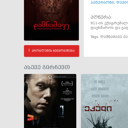
პატერსონი
,
დევი
აღწერა:
911-ის ექსტრემ
დაეხმაროს და გა
Tags:
დამნაშავე 
პრობლემის შეტყობინება
ასევე გირჩევთ