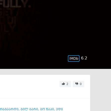
6.2
2
0
არსგაარდი
,
ბილ ბარი
,
ბო ნაპი
,
ედი