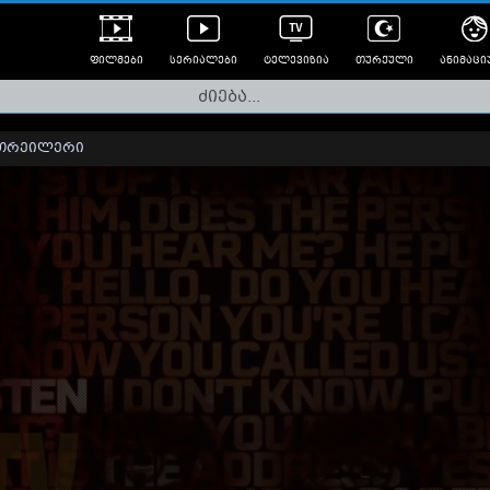
ფილმები
სერიალები
ტელევიზია
თურქული
ანიმაცი
ულად გახმოვანებული
ანიმე
ლერები
თრეილერი