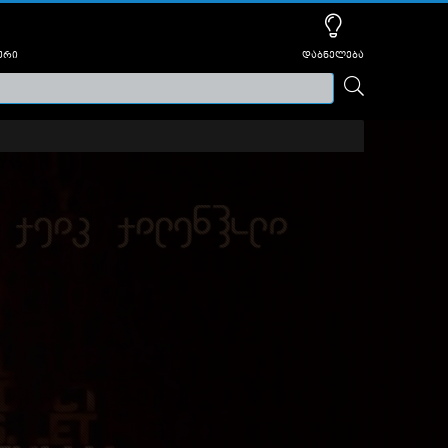
ური
დაბნელება