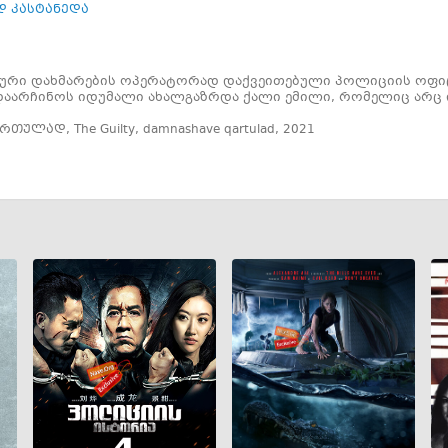
დ კასტანედა
ალური დახმარების ოპერატორად დაქვეითებული პოლიციის ოფ
დაარჩინოს იდუმალი ახალგაზრდა ქალი ემილი, რომელიც არც ის
ქართულად
,
The Guilty
,
damnashave qartulad
,
2021