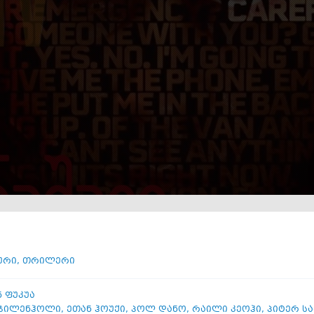
ური
,
თრილერი
ნ ფუკუა
 ჯილენჰოლი
,
ეთან ჰოუქი
,
პოლ დანო
,
რაილი კეოჰი
,
პიტერ ს