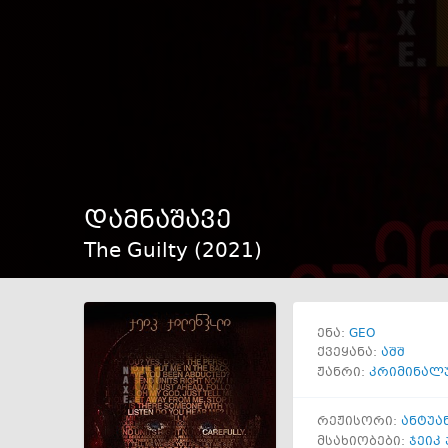
დამნაშავე
The Guilty (
2021
)
GEO
ენა:
ქვეყანა:
აშშ
ჟანრი:
კრიმინალ
რეჟისორი:
ანტუა
მსახიობები:
ჯეიკ