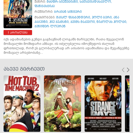
ჟანრი:
მძაფრ-სიუჟეტიანი
,
სათავგადასავლო
,
ფანტასტიკა
რეჟისორი:
ბრაიან სინგერი
მსახიობები:
მაიკლ ფასბენდერი
,
ჰოლი ბერი
,
ანა
პაქუინი
,
ჰიუ ჯეკმანი
,
ჯეიმს მაკევოი
,
ნიკოლას ჰოლტი
,
ჯენიფერ ლოურენ
პრობლემა
იქს ადამიანების გუნდი გაგზავნიან ლოგანს წარსულში, რათა შეცვალონ
მომავალში მომხდარი ამბავი. ის იძულებულია იმოქმედოს ძალიან
ფრთხილად, რომ ეს გლობალურად არ აისახოს ადამიანთა და მუტანტებზე
მომავალ არსებობაზე…
ასევე გირჩევთ